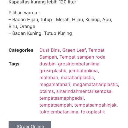
Kapasitas kurang lebih 120 liter
Pilihan warna :
– Badan Hijau, tutup : Merah, Hijau, Kuning, Abu,
Biru, Orange
– Badan Kuning, Tutup Kuning
Categories
Dust Bins
,
Green Leaf
,
Tempat
Sampah
,
Tempat sampah roda
Tags
dustbin
,
grosirjembatanlima
,
grosirplastik
,
jembatanlima
,
matahari
,
matahariplastic
,
megamatahari
,
megamatahariplastic
,
ptsims
,
sinarindahmentarisentosa
,
tempatsamaphpedal
,
tempatsampah
,
tempatsampahinjak
,
tokojembatanlima
,
tokoplastik
Order Online