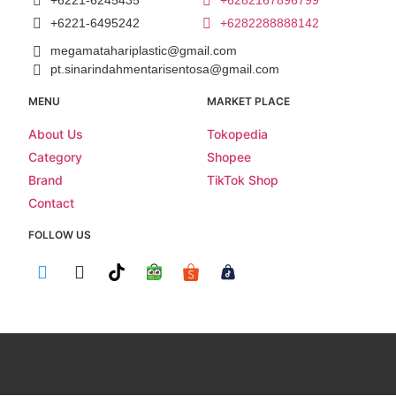
+6221-6245435
+6282167896799
+6221-6495242
+6282288888142
megamatahariplastic@gmail.com
pt.sinarindahmentarisentosa@gmail.com
MENU
MARKET PLACE
About Us
Tokopedia
Category
Shopee
Brand
TikTok Shop
Contact
FOLLOW US
Copyright © 2026 PT. Sinar Indah Mentari Sentosa. All rights
reserved