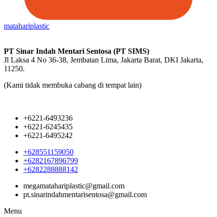
matahariplastic
PT Sinar Indah Mentari Sentosa (PT SIMS)
Jl Laksa 4 No 36-38, Jembatan Lima, Jakarta Barat, DKI Jakarta,
11250.
(Kami tidak membuka cabang di tempat lain)
+6221-6493236
+6221-6245435
+6221-6495242
+628551159050
+6282167896799
+6282288888142
megamatahariplastic@gmail.com
pt.sinarindahmentarisentosa@gmail.com
Menu