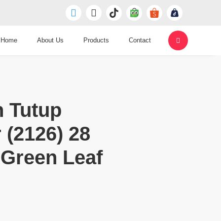
Home
About Us
Products
Contact
 Tutup
 (2126) 28
o Green Leaf