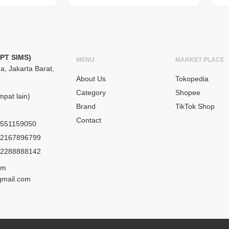
(PT SIMS)
MENU
MARKET PLACE
a, Jakarta Barat,
About Us
Tokopedia
Category
Shopee
pat lain)
Brand
TikTok Shop
Contact
551159050
2167896799
2288888142
om
gmail.com