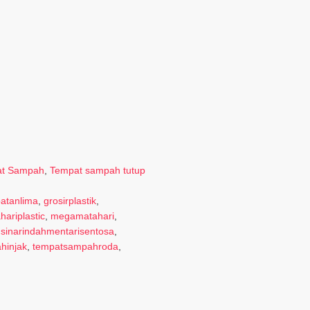
t Sampah
,
Tempat sampah tutup
batanlima
,
grosirplastik
,
hariplastic
,
megamatahari
,
,
sinarindahmentarisentosa
,
hinjak
,
tempatsampahroda
,