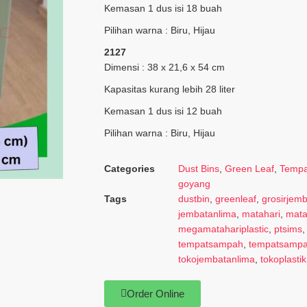
Kemasan 1 dus isi 18 buah
Pilihan warna : Biru, Hijau
2127
Dimensi : 38 x 21,6 x 54 cm
Kapasitas kurang lebih 28 liter
Kemasan 1 dus isi 12 buah
Pilihan warna : Biru, Hijau
Categories
Dust Bins
,
Green Leaf
,
Tempa
goyang
Tags
dustbin
,
greenleaf
,
grosirjem
jembatanlima
,
matahari
,
mata
megamatahariplastic
,
ptsims
tempatsampah
,
tempatsampa
tokojembatanlima
,
tokoplastik
Order Online