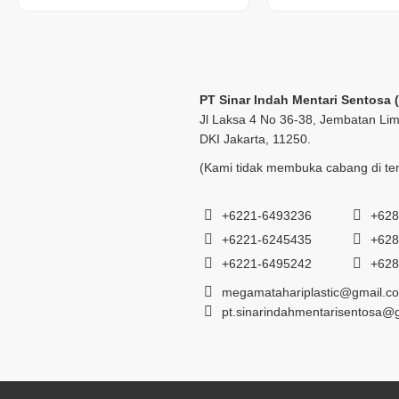
PT Sinar Indah Mentari Sentosa 
Jl Laksa 4 No 36-38, Jembatan Lim
DKI Jakarta, 11250.
(Kami tidak membuka cabang di tem
+6221-6493236
+628
+6221-6245435
+628
+6221-6495242
+628
megamatahariplastic@gmail.c
pt.sinarindahmentarisentosa@