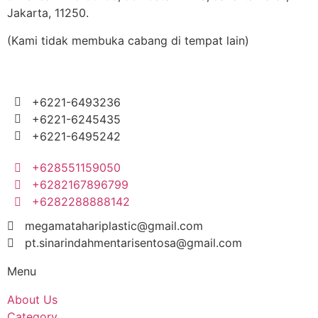
Jakarta, 11250.
(Kami tidak membuka cabang di tempat lain)
+6221-6493236
+6221-6245435
+6221-6495242
+628551159050
+6282167896799
+6282288888142
megamatahariplastic@gmail.com
pt.sinarindahmentarisentosa@gmail.com
Menu
About Us
Category