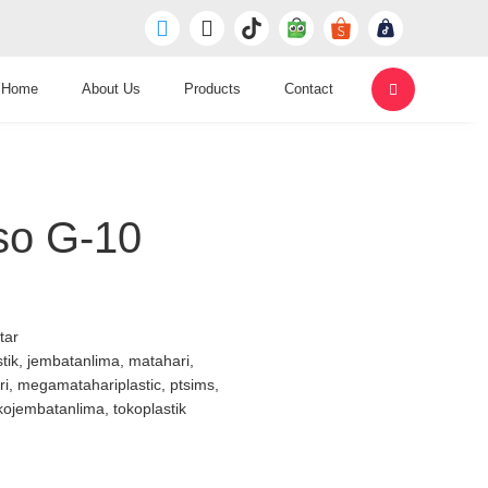
Home
About Us
Products
Contact
so G-10
tar
tik
,
jembatanlima
,
matahari
,
ri
,
megamatahariplastic
,
ptsims
,
kojembatanlima
,
tokoplastik