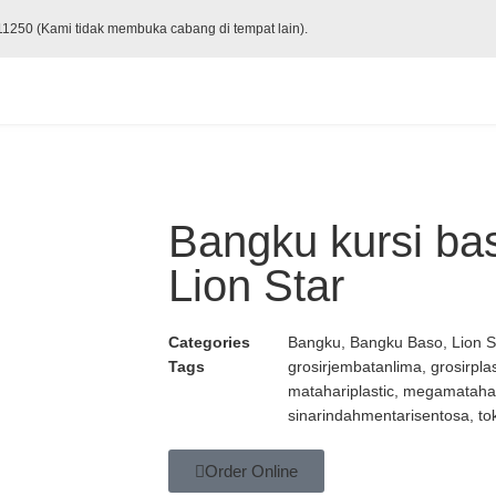
 11250 (Kami tidak membuka cabang di tempat lain).
Bangku kursi ba
Lion Star
Categories
Bangku
,
Bangku Baso
,
Lion S
Tags
grosirjembatanlima
,
grosirplas
matahariplastic
,
megamataha
sinarindahmentarisentosa
,
to
Order Online