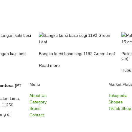
ngan kaki besi
Bangku kursi baso segi 1192 Green Leaf
Palle
cm)
Read more
Hubu
Menu
Market Plac
Sentosa (PT
About Us
Tokopedia
batan Lima,
Category
Shopee
, 11250.
Brand
TikTok Shop
ng di
Contact